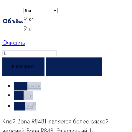
9 кг
Объём
9 кг
Очистить
Количество
товара
В КОРЗИНУ
ОФОРМИТЬ ЗАКАЗ
Клей
Bona
Описание
R848T
Детали
0
Отзывы
Клей Bona R848T является более вязкой
версией Bona R848. Эластичный 1-